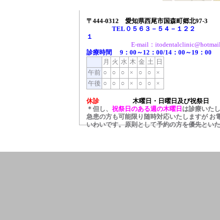
〒444-0312 愛知県西尾市国森町郷北97-3
TEL０５６３－５４－１２２
１
E-mail：itodentalclinic@hotmail
診療時間 9：00～12：00/14：00～19：00
月
火
水
木
金
土
日
午前
○
○
○
×
○
○
×
午後
○
○
○
×
○
○
×
休診
木曜日・日曜日及び祝祭日
＊但し、
祝祭日のある週の木曜日
は診療いた
急患の方も可能限り随時対応いたしますが お
いわいです。原則として予約の方を優先とい