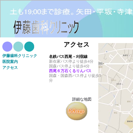
アクセス
伊藤歯科クリニック
名鉄バス西尾－刈宿線
新在家バス停より徒歩4分
医院案内
国森バス停より徒歩4分
アクセス
西尾６万石くるりんバス
国森・国森西バス停より徒歩5
分
詳細な地図