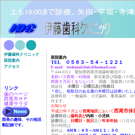
伊藤歯科クリニック
医院案内
医院案内
TEL ０５６３－５４－１２２１
アクセス
E-mail itodentalclinic@hotmail.com
〒444-0312 愛知県西尾市国森町郷北97-3
名鉄バス西尾－刈宿線
新在家及び国森バス停よ
西尾６万石くるりんバス
国森・国森西バス停
休診日
木曜日・日曜日及び祝祭日
リンク
＊但し、祝祭日のある週の木曜日は診療いたし
歯のページ
診療科目 ：一般歯科、小児歯科、審美歯科、ホ
西尾市ＨＰ
付ます。
健康サラダ
お知らせ
西尾市休
平成22年７月より
西尾地区
において
診療科目
は
歯科及び
内科・小児科
院長の趣味、その他活
診療日
は、
日曜日・祝日
及び
年末年始
（12月3
動記録です。
受付時間は
歯科は、
AM８：４５～AM１１：３０