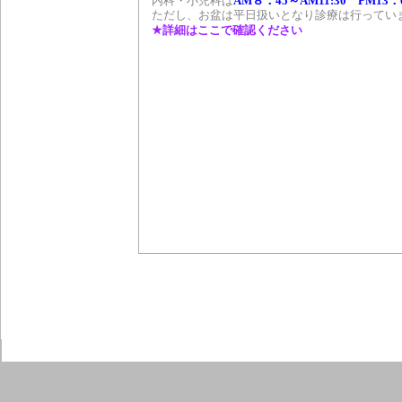
内科・小児科は
AM８：45～AM11:30 PM13：0
ただし、お盆は平日扱いとなり診療は行ってい
★詳細はここで確認ください