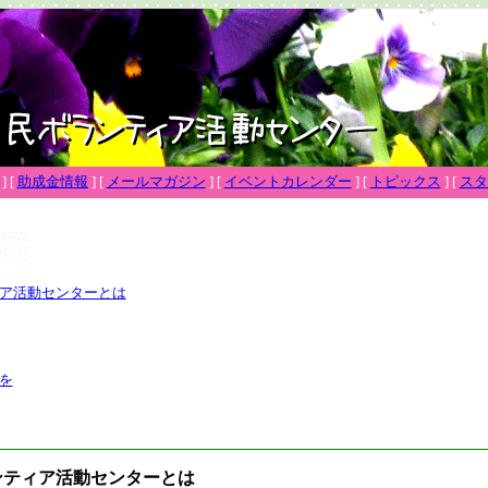
]
[
助成金情報
]
[
メールマガジン
]
[
イベントカレンダー
]
[
トピックス
]
[
スタ
ア活動センターとは
を
ティア活動センターとは