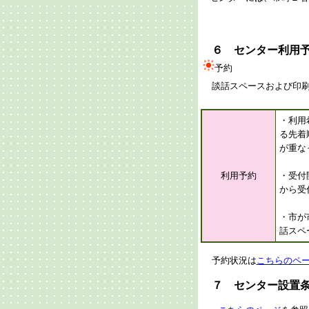
６ センター利用
予約
談話スペースおよび印刷
・利用
る先着
が重な
利用予約
・受付
から受
・市が
話スペ
予約状況は
こちらのペ
７ センター設置