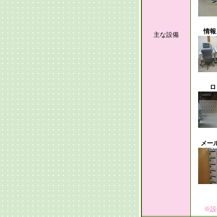
情報
主な設備
ロ
メー
※設備