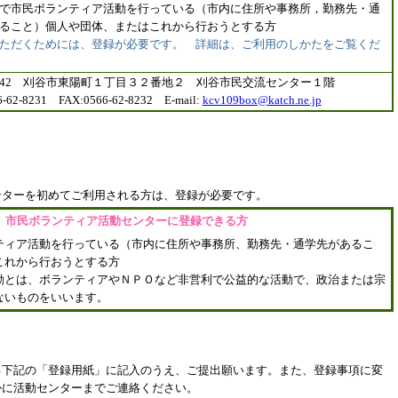
で市民ボランティア活動を行っている（市内に住所や事務所，勤務先・通
ること）個人や団体、またはこれから行おうとする方
ただくためには、登録が必要です。 詳細は、ご利用のしかたをご覧くだ
-0842 刈谷市東陽町１丁目３２番地２ 刈谷市民交流センター１階
6-62-8231 FAX:0566-62-8232 E-mail:
kcv109box@katch.ne.jp
ンターを初めてご利用される方は、登録が必要です。
市民ボランティア活動センターに登録できる方
ィア活動を行っている（市内に住所や事務所、勤務先・通学先があるこ
これから行おうとする方
とは、ボランティアやＮＰＯなど非営利で公益的な活動で、政治または宗
ないものをいいます。
下記の「登録用紙」に記入のうえ、ご提出願います。また、登録事項に変
かに活動センターまでご連絡ください。