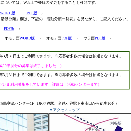
については、Web上で登録の変更をすることも可能です。
WORD版
・
PDF版
）
「活動分類」欄は、下記の「活動分類一覧表」を見ながら、ご記入ください。
（
PDF版
）
オモテ面
WORD版
・ オモテ面
PDF版
・ ウラ面
PDF版
）
0年3月31日までご利用できます。※応募者多数の場合は抽選となります。
成29年度分の募集は終了しました。）
0年3月31日までご利用できます。※応募者多数の場合は抽選となります。
だいま利用募集をしています！詳細は、活動センターまで）
刈谷市民交流センター1F （JR刈谷駅、名鉄刈谷駅下車南口から徒歩10分）
▼アクセスマップ