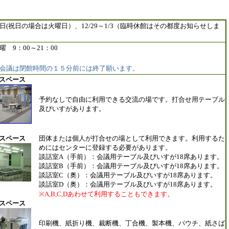
日(祝日の場合は火曜日）、12/29～1/3（臨時休館はその都度お知らせしま
 9：00～21：00
会議は閉館時間の１５分前には終了願います。
スペース
予約なしで自由に利用できる交流の場です。打合せ用テーブル
及びいすがあります。
スペース
団体または個人が打合せの場として利用できます。利用するた
めにはセンターに登録する必要があります。
談話室A（手前）：会議用テーブル及びいすが18席あります。
談話室B（手前）：会議用テーブル及びいすが18席あります。
談話室C（奥）：会議用テーブル及びいすが18席あります。
談話室D（奥）：会議用テーブル及びいすが18席あります。
※A,B,C,Dあわせて利用することもできます。
スペース
印刷機、紙折り機、裁断機、丁合機、製本機、パウチ、紙さば