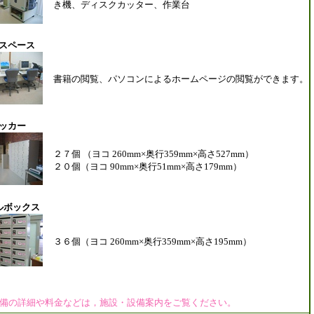
き機、ディスクカッター、作業台
スペース
書籍の閲覧、パソコンによるホームページの閲覧ができます。
ッカー
２７個 （ヨコ 260mm×奥行359mm×高さ527mm）
２０個（ヨコ 90mm×奥行51mm×高さ179mm）
ルボックス
３６個（ヨコ 260mm×奥行359mm×高さ195mm）
の詳細や料金などは，施設・設備案内をご覧ください。