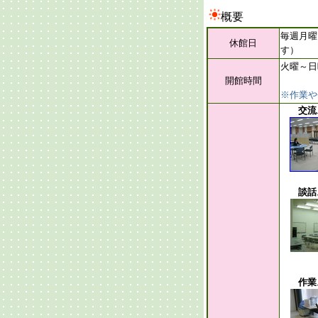
概要
毎週月曜
休館日
す）
火曜～日曜
開館時間
※作業や
交流
談話
作業