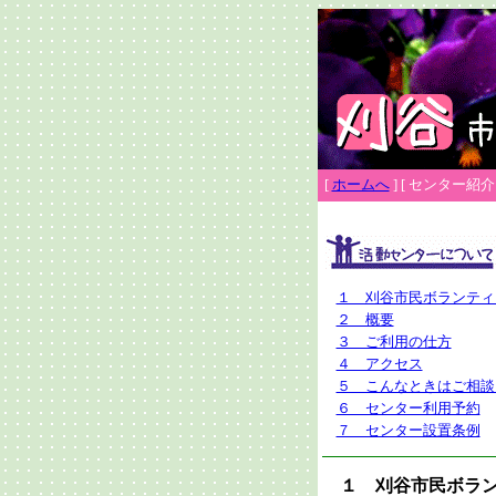
[
ホームへ
]
[ センター紹介 
１ 刈谷市民ボランティ
２ 概要
３ ご利用の仕方
４ アクセス
５ こんなときはご相談
６ センター利用予約
７ センター設置条例
１ 刈谷市民ボラン