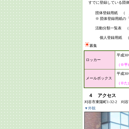
すでに登録している団体
団体登録用紙 （
※ 団体登録用紙の
活動分類一覧表 
個人登録用紙 （ 
募集
平成3
ロッカー
（※平
平成3
メールボックス
（※た
４ アクセス
刈谷市東陽町1-32-2 
▼外観