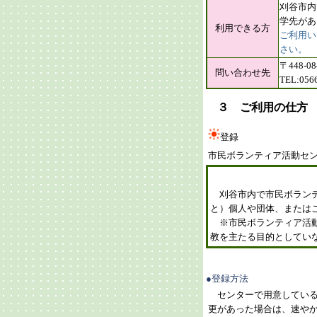
刈谷市内
学先があ
利用できる方
ご利用い
さい。
〒448
問い合わせ先
TEL:056
３ ご利用の仕方
登録
市民ボランティア活動セ
刈谷市内で市民ボランテ
と）個人や団体、または
※市民ボランティア活動
教を主たる目的としてい
●登録方法
センターで用意している
更があった場合は、速や