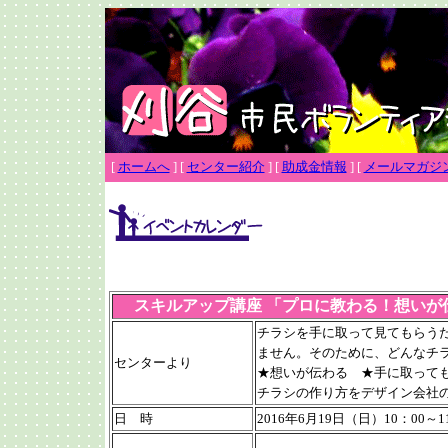
[
ホームへ
]
[
センター紹介
]
[
助成金情報
]
[
メールマガジ
スキルアップ講座 「プロに教わる！想いが
チラシを手に取って見てもらう
ません。そのために、どんなチ
センターより
★想いが伝わる ★手に取って
チラシの作り方をデザイン会社
日 時
2016年6月19日（日）10：00～