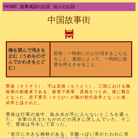
HOME
故事成語のお話
仙人のお話
中国故事街
梅を望んで渇きを
意味：一時的にのどの渇きをこらえ
止む（うめをのぞ
ること。連想によって、一時的に欲
んでかわきをとど
望を抑えさせること。
む）
曹操（そうそう）、字は孟徳（もうとく）。三国における魏
政権の創建者である。後漢で将軍、丞相をつとめ、後に魏王
となった。息子曹丕（そうひ）が魏の初代皇帝となった後、
武帝と諡された。
曹操は行軍の途中、飲み水が手に入らないところを通っ
た。 全軍の兵士たちがのどの渇きに苦しんでいた。そこ
で、曹操は号令して言った。
「前方に大きな梅林がある、甘酸っぱい実がたわわに実