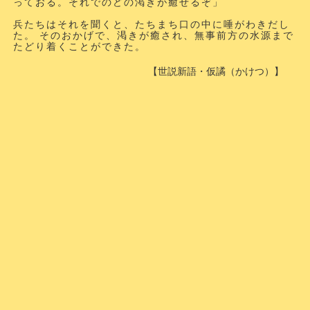
っておる。それでのどの渇きが癒せるぞ」
兵たちはそれを聞くと、たちまち口の中に唾がわきだし
た。 そのおかげで、渇きが癒され、無事前方の水源まで
たどり着くことができた。
【世説新語・仮譎（かけつ）】