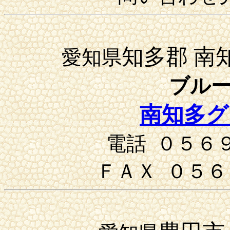
知多郡 南
愛知県
ブル
南知多グ
電話 ０５６
ＦＡＸ ０５