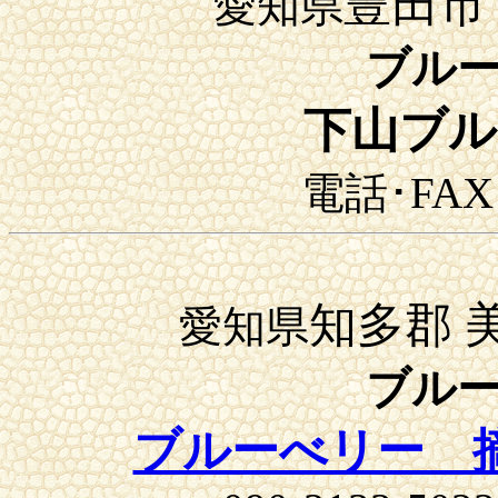
豊田市
愛知県
ブル
下山ブル
電話･FAX：
知多郡 
愛知県
ブル
ブルーべリー 