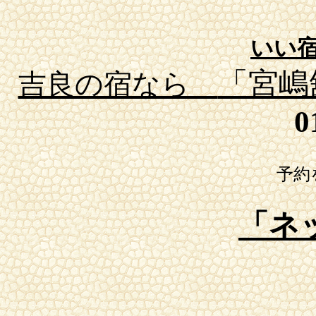
いい宿
「宮嶋
吉良の宿なら
0
０８時～２３時
予約
「ネ