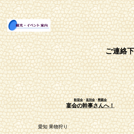
ご連絡
歓迎会
・
送別会
・
懇親会
宴会の幹事さんへ！
愛知 果物狩り