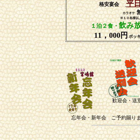
平日
格安宴会
カラオケ
※１０名様以
飲み
１泊２食・
11，000円
ポッ
歓迎会・送別
忘年会・新年会 ご予約賜り