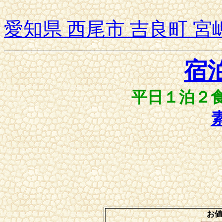
愛知県 西尾市 吉良町 
宿
平日１泊２
お