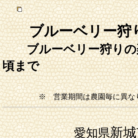
ブルーベリー狩
ブルーベリー狩りの楽
頃まで
※ 営業期間は農園毎に異
新城
愛知県