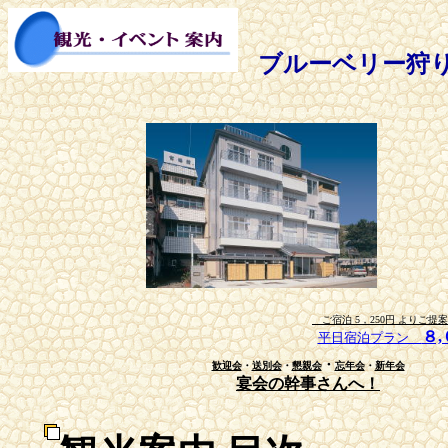
ブルーベリー狩り
ご宿泊 5，250円 より
８
平日宿泊プラン
・
歓迎会
・
送別会
・
懇親会
忘年会
・
新年会
宴会の幹事さんへ！