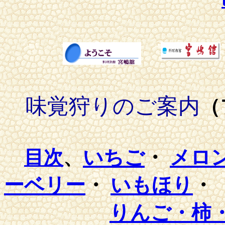
味覚狩りのご案内
（
いちご
・
メロ
目次
、
ーベリー
・
いもほり
・
りんご・柿