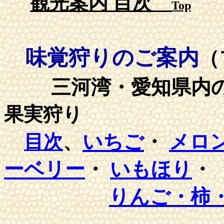
観光案内 目次
Top
味覚狩りのご案内
（
三河湾・愛知県内
果実狩り
いちご
・
メロ
目次
、
ーベリー
・
いもほり
・
りんご・柿