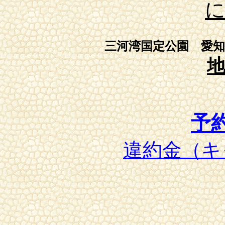
三河湾国定公園 愛知
予
違約金
（キ