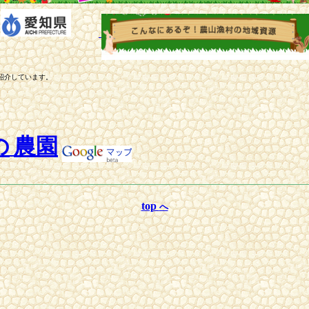
紹介しています。
の
農園
top
へ