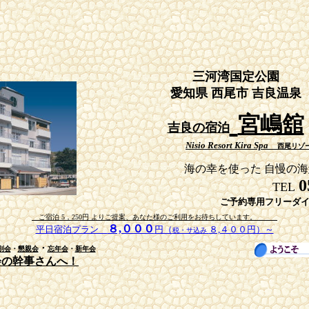
三河湾国定公園
愛知県 西尾市 吉良温泉
宮嶋舘
吉良の宿泊
Nisio Resort Kira Spa
西尾リゾー
海の幸を使った 自慢の
0
TEL
ご予約専用フリーダ
ご宿泊 5，250円 よりご提案、あなた様のご利用をお待ちしています。
８,０００
平日宿泊プラン
円（
８,４００円）～
税・サ込み
・
別会
・
懇親会
忘年会
・
新年会
会の幹事さんへ！