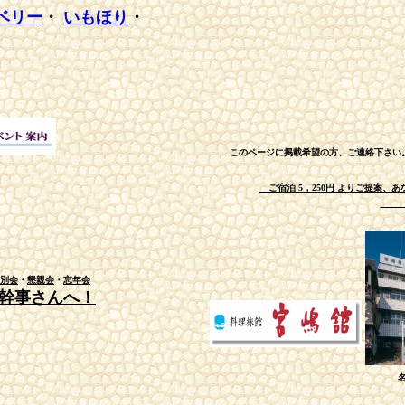
ベリー
・
いもほり
・
このページに掲載希望の方、ご連絡下さい
ご宿泊 5，250円 よりご提案、
三河
別会
・
懇親会
・
忘年会
幹事さんへ！