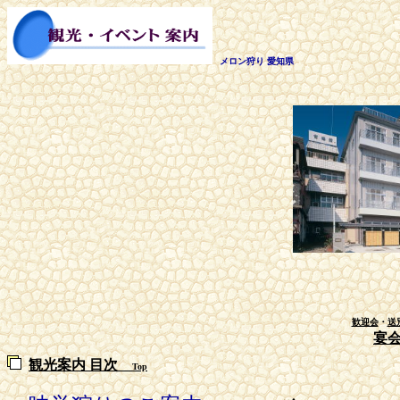
メロン狩り 愛知県
歓迎会
・
送
宴
観光案内 目次
Top