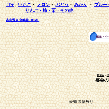
いちご
・
メロン
・
ぶどう
・
みかん
・
ブルー
目次
、
りんご・柿・栗・その他
吉良温泉 宮嶋舘 HOME
歓迎会
・
送
宴会の
愛知 果物狩り