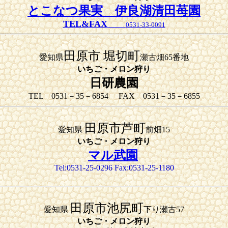
とこなつ果実 伊良湖清田苺園
TEL&FAX
0531-33-0091
田原市 堀切町
愛知県
瀬古畑65番地
いちご・メロン狩り
日研農園
TEL 0531－35－6854 FAX 0531－35－6855
田原市芦町
愛知県
前畑15
いちご・メロン狩り
マル武園
Tel:0531-25-0296 Fax:0531-25-1180
田原市池尻町
愛知県
下り瀬古57
いちご・メロン狩り