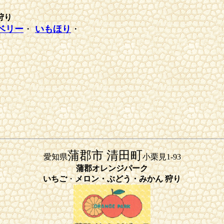
狩り
ベリー
・
いもほり
・
蒲郡市 清田町
愛知県
小栗見1-93
蒲郡オレンジパーク
いちご
・
メロン・
ぶどう・
みかん 狩り