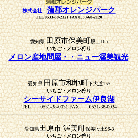
蒲郡オレンジパーク
株式会社
TEL 0533-68-2321 FAX 0533-68-2120
田原市保美町
愛知県
段土165
いちご・メロン狩り
メロン産地問屋・・ニュー渥美観光
田原市和地町
愛知県
下大道155
いちご・メロン狩り
シーサイドファーム伊良湖
TEL 0531-38-0031 FAX 0531-38-0034
田原市 渥美町
愛知県
保美段土96-3
いちご・メロン狩り