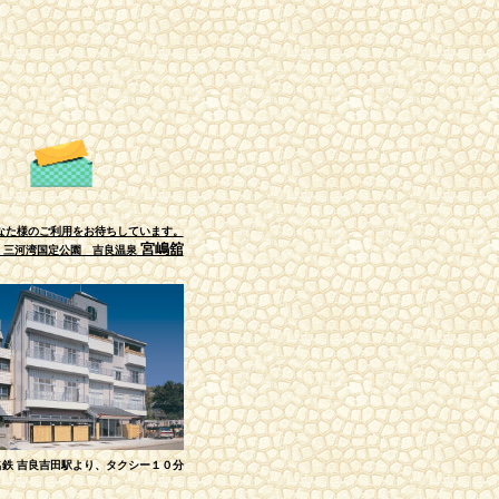
。
あなた様のご利用をお待ちしています。
宮嶋舘
湾国定公園 吉良温泉
名鉄 吉良吉田駅より、タクシー１０分