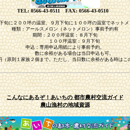
TEL: 0566-43-0511 FAX: 0566-43-0510
下旬に２００坪の温室、９月下旬に１００坪の温室でネットメ
種類：アールスメロン（ネットメロン）事前予約有
期間：２００坪温室：８月下旬
１００坪温室：９月下旬
申込：専用申込用紙により事前予約。
数に余裕がある場合は当日申込も可。
円（原則１家族２個まで。ただし、当日数に余裕がある時はこ
こんなにあるぞ！あいちの 都市農村交流ガイド
農山漁村の地域資源