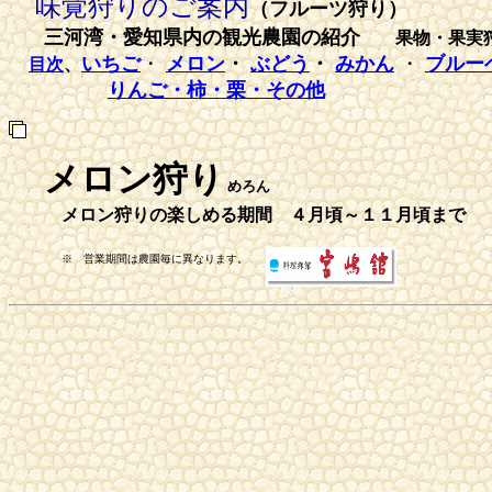
味覚狩りのご案内
（フルーツ狩り）
三河湾・愛知県内の観光農園の紹介
果物・果実
いちご
・
メロン
・
ぶどう
・
みかん
・
ブルー
目次
、
りんご・柿・栗・その他
メロン狩り
めろん
メロン狩りの楽しめる期間 ４月頃～１１月頃まで
※ 営業期間は農園毎に異なります。