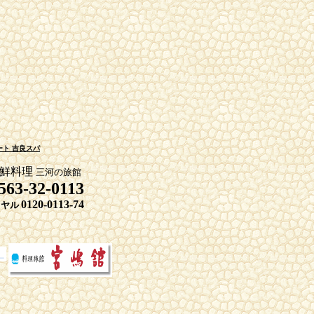
ト 吉良スパ
海鮮料理
三河の旅館
563-32-0113
0120-0113-74
イヤル