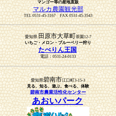
マンゴー等の産地直販
マルカ農園観光部
TEL 0531-45-3167 FAX 0531-45-3543
田原市大草町
愛知県
茶園12-7
いちご・メロン・ブルーベリー狩り
たべりん王国
電話：0531-24-0133
碧南市
愛知県
江口町3-15-3
見る、知る、遊ぶ、食べる、体験
碧南市農業活性化センター
あおいパーク