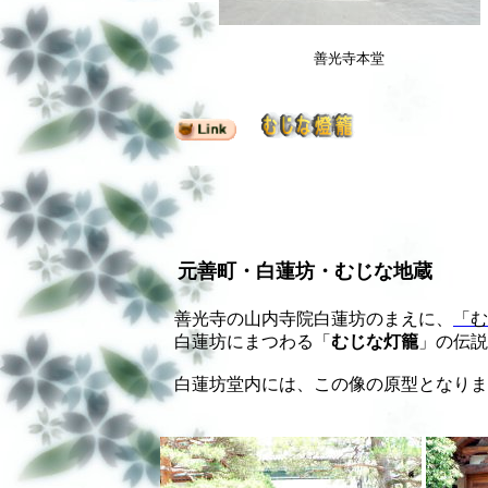
善光寺本堂
元善町・白蓮坊・むじな地蔵
善光寺の山内寺院白蓮坊のまえに、
「む
白蓮坊にまつわる「
むじな灯籠
」の伝説
白蓮坊堂内には、この像の原型となりま