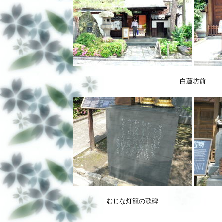
白蓮坊前
むじな灯籠の歌碑