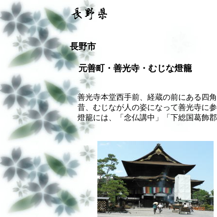
長野市
元善町・善光寺・むじな燈籠
善光寺本堂西手前、経蔵の前にある四角
昔、むじなが人の姿になって善光寺に参
燈籠には、「念仏講中」「下総国葛飾郡