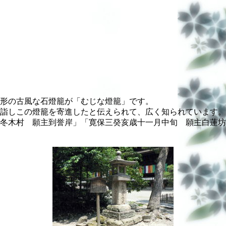
形の古風な石燈籠が「むじな燈籠」です。
詣しこの燈籠を寄進したと伝えられて、広く知られています。
冬木村 願主到誉岸」「寛保三癸亥歳十一月中旬 願主白蓮坊