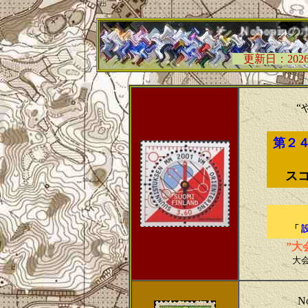
ようこそ Ｎobopinのホームペ
更新日：202
“
第２
ス
「
”大
大
N