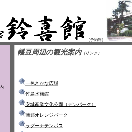
（予約制）
幡豆周辺の観光案内
（リンク）
一色さかな広場
内
竹島水族館
安城産業文化公園（デンパーク）
蒲郡オレンジパーク
ラグーナテンボス