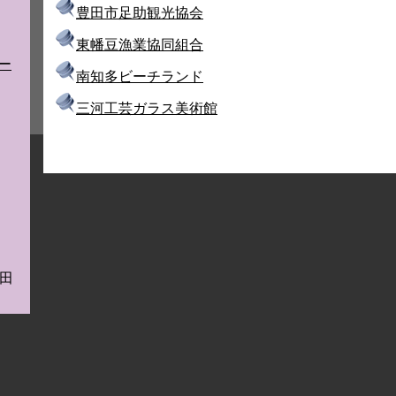
豊田市足助観光協会
東幡豆漁業協同組合
ー
南知多ビーチランド
三河工芸ガラス美術館
田