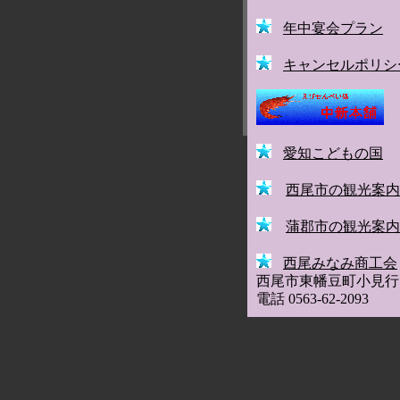
年中宴会プラン
キャンセルポリシ
愛知こどもの国
西尾市の観光案内
蒲郡
市の観光案内
西尾みなみ商工会
西尾市東幡豆町小見行
電話
0563-62-2093