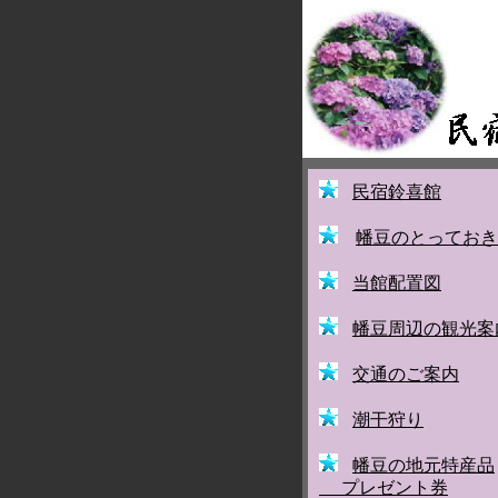
民宿鈴喜館
幡豆のとっておき
当館配置図
幡豆周辺の観光案
交通のご案内
潮干狩り
幡豆の地元特産品
プレゼント券