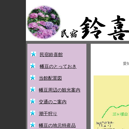
民宿鈴喜館
愛
幡豆のとっておき
当館配置図
幡豆周辺の観光案内
交通のご案内
潮干狩り
幡豆の地元特産品