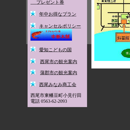
プレゼント券
年中お得なプラン
キャンセルポリシー
愛知こどもの国
西尾市の観光案内
蒲郡
市の観光案内
西尾みなみ商工会
西尾市東幡豆町小見行田
電話
0563-62-2093