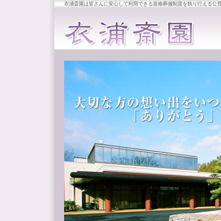
衣浦斎園は皆さんに安心して利用できる規格葬儀制度を執り行える公