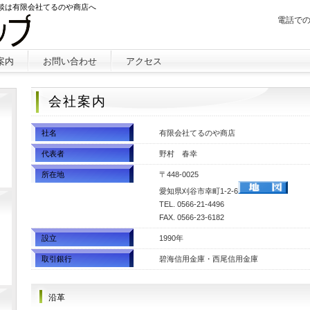
相談は有限会社てるのや商店へ
電話で
案内
お問い合わせ
アクセス
会社案内
社名
有限会社てるのや商店
代表者
野村 春幸
所在地
〒448-0025
愛知県刈谷市幸町1-2-6
TEL. 0566-21-4496
FAX. 0566-23-6
182
設立
1990年
取引銀行
碧海信用金庫・西尾信用金庫
沿革