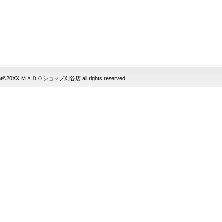
ght©20XX ＭＡＤＯショップ刈谷店 all rights reserved.