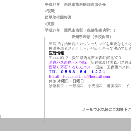
平成27年 西尾市歯科医師連盟会長
○現職
西尾幼稚園校医
○賞罰
平成27年 西尾市表彰（保健衛生功労））
愛知県表彰（学校保健）
当院では治療前のカウンセリングを重要なもの
療法を患者さんとしっかり話し合って決めてい
医院情報
〒444-0312 愛知県西尾市国森町郷北97-3
名鉄バス西尾－刈宿線
新在家及び国森バス停よ
西尾６万石くるりんバス
国森・国森西バス停よ
TEL ０５６３－５４－１２２１
E-mail itodentalclinic@hotmail.com
休診
木曜日・日曜日
診療科目 ：一般歯科、小児歯科、審美歯科、イ
メールでお気軽にご相談下