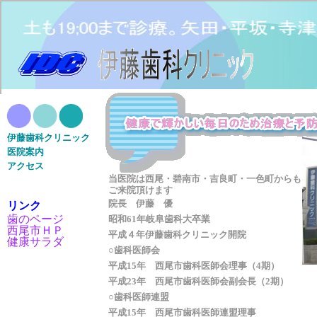
伊藤歯科クリニック
医院案内
アクセス
当医院は西尾・碧南市・吉良町・一色町からも
ご来院頂けます
院長 伊藤 優
リンク
歯のページ
昭和61年岐阜歯科大卒業
西尾市ＨＰ
平成４年伊藤歯科クリニック開院
健康サラダ
○歯科医師会
平成15年 西尾市歯科医師会理事（4期）
平成23年 西尾市歯科医師会副会長（2期）
○歯科医師連盟
平成15年 西尾市歯科医師連盟理事