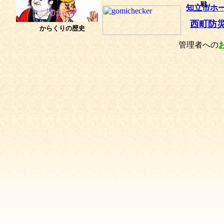
戦」
知立市ホ
西町防
からくりの歴史
管理者への