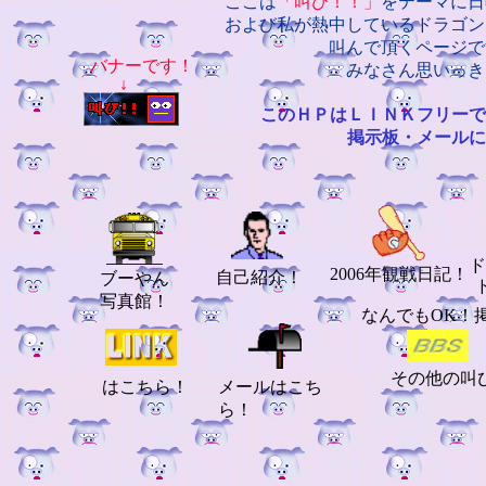
ここは
「叫び！！」
をテーマに日
および私が熱中しているドラゴン
叫んで頂くページです！
バナーです！
みなさん思いっきり叫
↓
このＨＰはＬＩＮＫフリーで
掲示板・メールにてご
ド
2006年観戦日記！
自己紹介！
ブーやん
写真館！
なんでもOK！
その他の叫
はこちら！
メールはこち
ら！