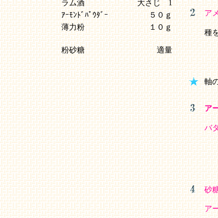
ラム酒
大さじ 1
ア
ｱｰﾓﾝﾄﾞﾊﾟｳﾀﾞｰ
５０ｇ
薄力粉
１０ｇ
種
粉砂糖
適量
軸
ア
バ
砂
ア