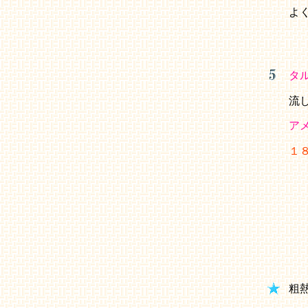
よ
タ
流
ア
１
粗