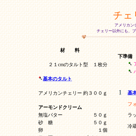
チェ
アメリカン
チェリー以外にも、ブ
材 料
下準備
２１cmのタルト型 １枚分
基本のタルト
基
アメリカンチェリー
約３００ｇ
フ
アーモンドクリーム
無塩バター
５０ｇ
ラ
砂 糖
５０ｇ
冷
卵
１個