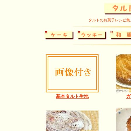
タルトのお菓子レシピ集
基本タルト生地
ガ