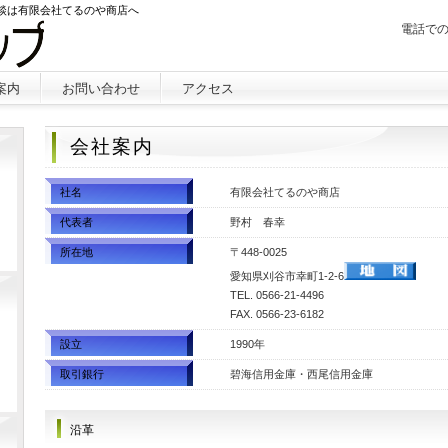
相談は有限会社てるのや商店へ
電話で
案内
お問い合わせ
アクセス
会社案内
社名
有限会社てるのや商店
代表者
野村 春幸
所在地
〒448-0025
愛知県刈谷市幸町1-2-6
TEL. 0566-21-4496
FAX. 0566-23-6
182
設立
1990年
取引銀行
碧海信用金庫・西尾信用金庫
沿革