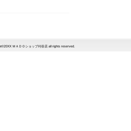
ght©20XX ＭＡＤＯショップ刈谷店 all rights reserved.