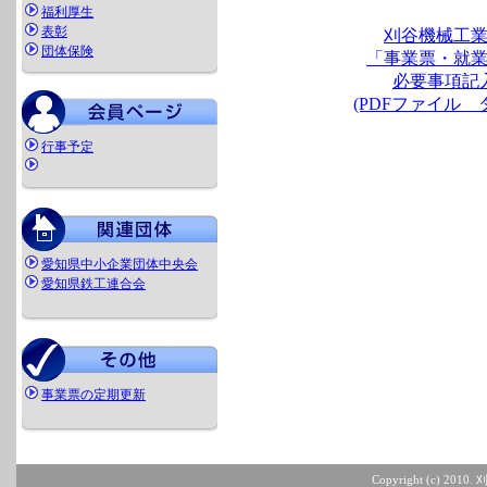
福利厚生
表彰
刈谷機械工
団体保険
「事業票・就
必要事項記
(PDFファイル 
行事予定
愛知県中小企業団体中央会
愛知県鉄工連合会
事業票の定期更新
Copyright (c) 2010