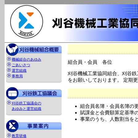
機械組合のあゆみ
組合員・会員 各位
ごあいさつ
運営組織
刈谷機械工業協同組合、刈谷鉄
事務局
をお願いしております。 定期
刈谷鉄工協議会の
組合員名簿・会員名簿の
あゆみと運営組織
賦課金と会費額算定基準
事業のうち、人数割当を
教育研修