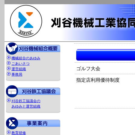
機械組合のあゆみ
ごあいさつ
ゴルフ大会
運営組織
事務局
指定店利用優待制度
刈谷鉄工協議会の
あゆみと運営組織
教育研修