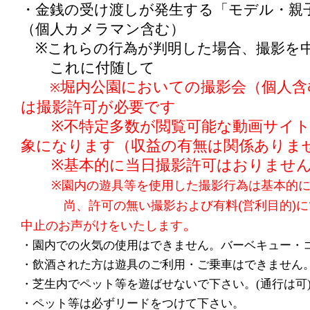
・金銭の受け渡しが発生する「モデル・親
（個人カメラマン含む）
※これらの行為が判明した場合、撮影を
これに付随して
堀内公園においての撮影会（個人含
※
は撮影許可が必要です
※不特定多数が閲覧可能な動画サイト
象になります（収益の有無は関係ありま
※基本的に当日撮影許可はおりません
※園内の遊具等を使用した撮影行為は基本的
尚、許可の無い撮影および有料(営利目的)
。
中止のお声がけをいたします
・園内での火気の使用はできません。バーベキュー・
・飲酒された方は遊具のご利用・ご乗車はできません
・芝生内でペット等を遊ばせないで下さい。(通行は可
・ペット等は必ずリードをつけて下さい。