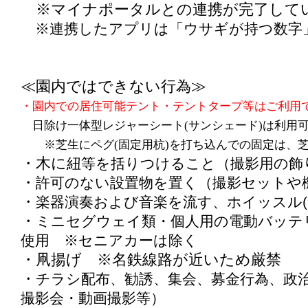
※マイナポータルとの連携が完了して
※連携したアプリは「ウサギが持つ数字
≪園内ではできない行為≫
・園内での居住可能テント・テントタープ等はご利用
日除け一体型レジャーシート(サンシェード)は利
※芝生にペグ(固定用杭)を打ち込んでの固定は、芝
・木に
紐等を括りつけること（撮影用の飾
・
許可のない設置物を置く（撮影セットや
・
楽器演奏および音楽を流す、ホイッスル(
・
ミニセグウェイ類・個人用の電動バッテ
使用 ※セニアカーは除く
・凧揚げ ※名鉄線路が近いため厳禁
・
チラシ配布、勧誘、集会、募金行為、政
撮影会・動画撮影等）