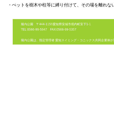
・ぺットを樹木や柱等に縛り付けて、その場を離れな
堀内公園 〒444-1155愛知県安城市堀内町安下1-1
TEL:0566-99-5947 FAX:0566-99-5357
堀内公園は、指定管理者 愛知スイミング・コニックス共同企業体が