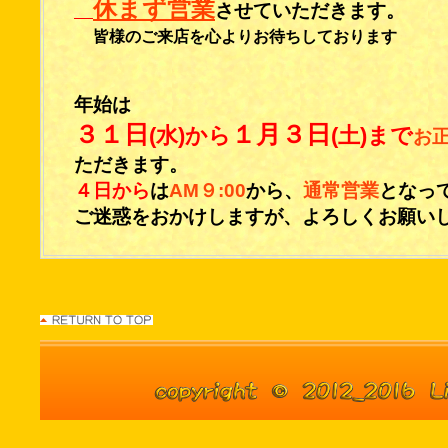
休まず営業
させていただきます。
皆様のご来店を心よりお待ちしております
年始は
３１日
１月３日
(水)から
(土)まで
お
ただきます。
４日から
は
AM９:00
から、
通常営業
となっ
ご迷惑をおかけしますが、よろしくお願い