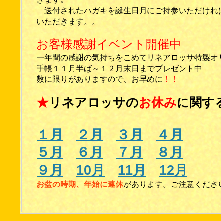
送付されたハガキを
誕生日月にご持参いただけれ
いただきます。。
お客様感謝イベント開催中
一年間の感謝の気持ちをこめてリネアロッサ特製オ
手帳１１月半ば～１２月末日までプレゼント中
数に限りがありますので、お早めに
！！
★
リネアロッサの
お休み
に関す
１月
２月
３月
４月
５月
６月
７月
８月
９月
10月
11月
12月
お盆の時期、年始に連休
があります。ご注意くださ