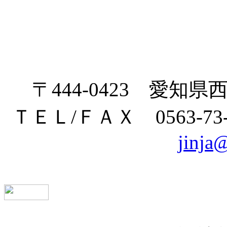
〒444-0423 愛
ＴＥＬ/ＦＡＸ 0563-
jinja