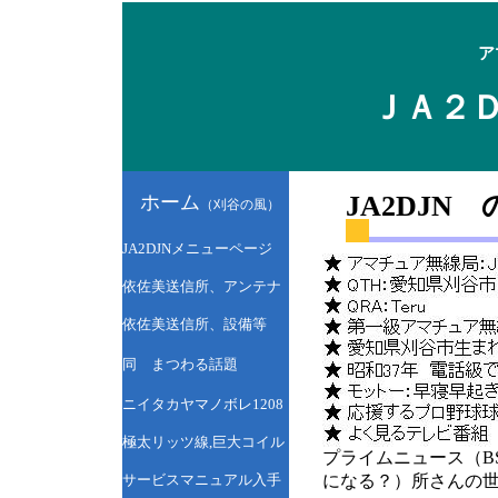
ア
ＪＡ２Ｄ
JA2DJN
ホーム
（刈谷の風）
JA2DJNメニューページ
依佐美送信所、アンテナ
依佐美送信所、設備等
同 まつわる話題
ニイタカヤマノボレ1208
極太リッツ線,巨大コイル
プライムニュース（B
サービスマニュアル入手
になる？）所さんの世