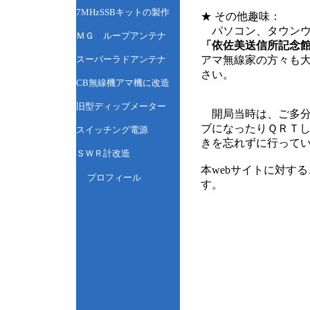
7MHzSSBキットの製作
★ その他趣味：
パソコン、タウンウ
ＭＧ ループアンテナ
「依佐美送信所記念
スーパーラドアンテナ
アマ無線家の方々も大
さい。
CB無線機アマ機に改造
旧型ディップメーター
開局当時は、ご多分
ブになったりＱＲＴ
スイッチング電源
きを忘れずに行って
ＳＷＲ計改造
本webサイトに対す
プロフィール
す。
>