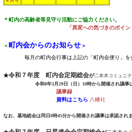
４月号
＊町内の高齢者等見守り活動にご協力ください。
「異変への気づきのポイン
町内会からのお知らせ
＜
＞
毎月の町内会行事は上記の「町内会便り」を
令和７年度 町内会定期総会
★
が
二本木コミュニテ
令和8年3月29日（日）10時から開催され議
議事録
資料はこちら
八幡社
なお、墓地総会は同日8時45分から開催され議事は承認され