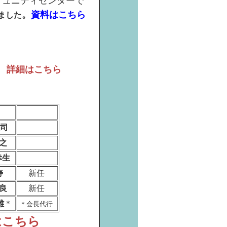
ミュニティセンターで
。
資料はこちら
ました
。
詳細はこちら
司
之
幸生
寿
新任
良
新任
雄
＊
＊会長代行
はこちら