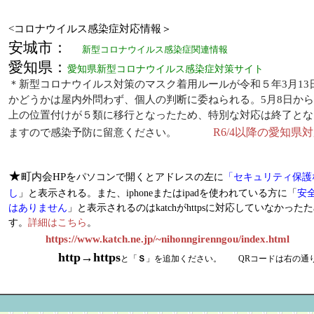
<コロナウイルス感染症対応情報＞
安城市：
新型コロナウイルス感染症関連情報
愛知県：
愛知県新型コロナウイルス感染症対策サイト
＊新型コロナウイルス対策のマスク着用ルールが令和５年3月13
かどうかは屋内外問わず、個人の判断に委ねられる。5月8日か
上の位置付けが５類に移行となったため、特別な対応は終了とな
R6/4以降の愛知県
ますので感染予防に留意ください。
★
町内会HPを
パソコンで開くとアドレスの左に
「セキュリティ保護
し
」と表示される。また、
iphoneまたはipadを使われている方に「
安
はありません
」と表示されるのはkatchがhttpsに対応していなかった
す。
詳細はこちら
。
https://www.katch.ne.jp/~nihonngirenngou/index.html
http→https
と「
Ｓ
」を追加ください。 QRコードは右の通