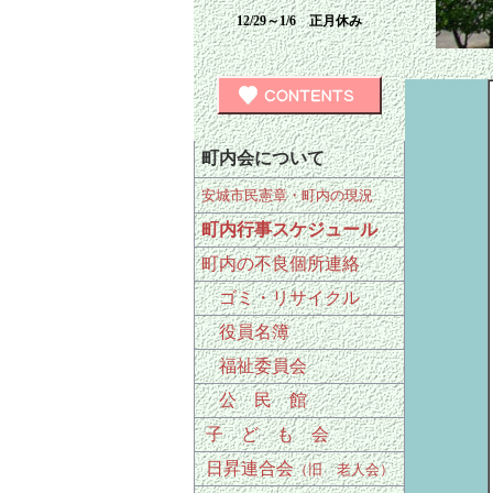
12/29～1/6 正月休み
町内会について
安城市民憲章・町内の現況
町内行事スケジュール
町内の不良個所連絡
ゴミ・リサイクル
役員名簿
福祉委員会
公 民 館
子 ど も 会
日昇連合会
（旧 老人会）