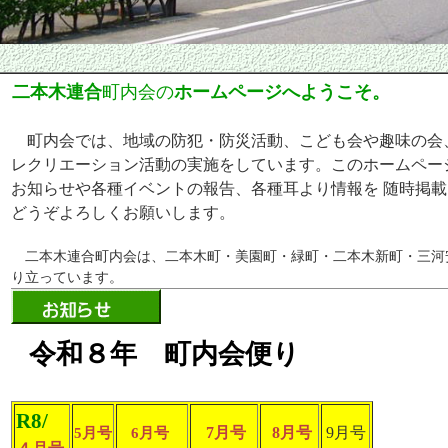
二本木連合
町内会の
ホームページへようこそ。
町内会では、地域の防犯・防災活動、こども会や趣味の会
レクリエーション活動の実施をしています。このホームペー
お知らせや各種イベントの報告、各種耳より情報を 随時掲
どうぞよろしくお願いします。
二本木連合町内会は、二本木町・美園町・緑町・二本木新町・三河
り立っています。
令和８年 町内会便り
R8/
5月号
6月号
7月号
8月号
9月号