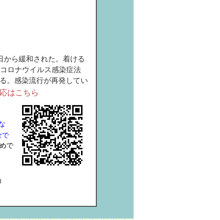
日から緩和された。着ける
らコロナウイルス感染症法
る。感染流行が再発してい
対応はこちら
な
全で
ためで
り