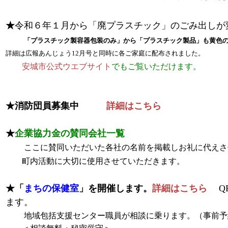
★
令和６年１月から「廃プラスチック」のごみ出しが
「プラスチック製容器包装のみ」から「プラスチック製品」も黄色
詳細は広報あんじょう12月号と同時に各ご家庭に配布されました。
安城市公式ウエブサイト
でもご覧いただけます。
★
消防団員募集中
詳細はこちら
★
企業協力金の賛同会社一覧
ここに賛同いただいた各社の名前を掲載しお礼に代えさ
町内活動に大切に使用させていただきます。
★「
まちの保健室
」を開催します。
詳細はこちら
Q
ます。
地域包括支援センター職員が相談に乗ります。（事前予