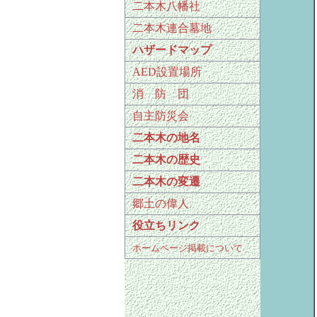
二本木八幡社
二本木連合墓地
ハザードマップ
AED設置場所
消 防 団
自主防災会
二本木の地名
二本木の歴史
二本木の変遷
郷土の偉人
役立ちリンク
ホームページ掲載について