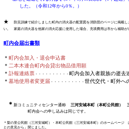
した。（令和12年から0％。）
★
防災訓練で紹介しました町内の消火器の配置図を消防団のページに掲載し
い。 家庭の消火器を他家の消火応援に使用した場合、充填費用は市から補助が
町内会届出書類
＊
町内会加入・退会申込書
＊
二本木連合町内会貸出物品借用願
＊
訃報連絡票
町内会加入者親族の逝去
・・・・・・・・・・
＊
墓地使用者変更届
世代交代・町外へ
・・・・・・・・・・
＊
新コミュニティセンター通称
三河安城本町（本町公民館）
町内会への申し込みは同じです。
＊梨の里公民館（三河安城町）・本町公民館（三河安城本町）のホームページ 
との意見から」閉じました。