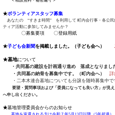
＜相談無料・秘密厳守＞
★
ボランティアスタッフ募集
あなたの “すきま時間” を利用して
町内会行事・各公民
ティア活動に参加してみませんか？
〇
募集要項
〇
登録用紙
★
子ども会新聞
を掲載しました。（子ども会へ）
★
墓地
について
・共同墓の建設を計画通り進め 落成となりまし
詳
・共同墓の納骨を募集中です。（町内会へ）
・二本木連合墓地についても分譲を随時募集中
要望・質問事項および「委員になっても良い方」が見え
。
へ申し出ください
★
墓地管理委員会からのお知らせ
墓地を返還される方は令和７年
5
月
13
日以降（
5
年超過）