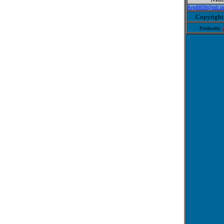
fwgd0030@mb.inf
Copyright
Produceby