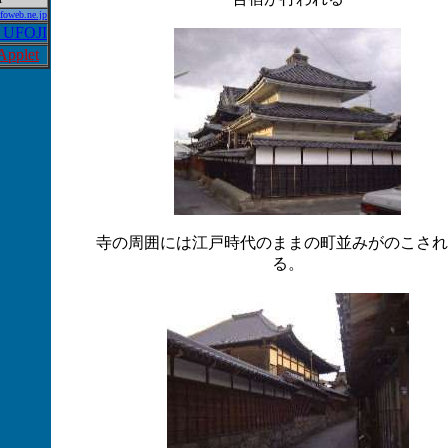
oweb.ne.jp
UFOJI
Applet
寺の周囲には江戸時代のままの町並みがのこされ
る。