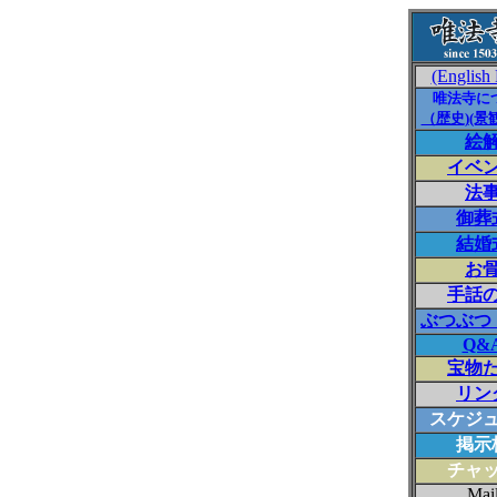
(English
唯法寺に
（歴史)
(景観
絵
イベ
法
御葬
結婚
お
手話
ぶつぶつ
Q&
宝物
リン
スケジ
掲示
チャ
Mai