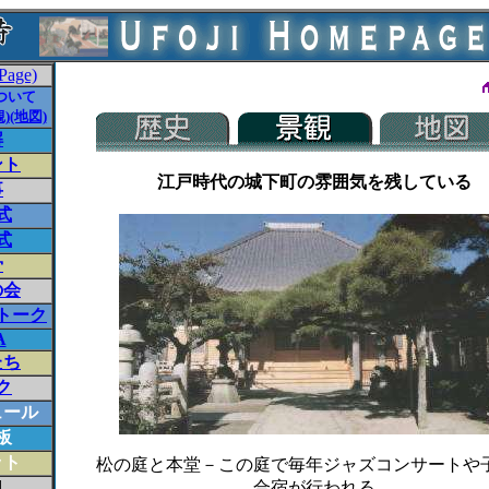
 Page)
ついて
)
(地図)
解
ント
江戸時代の城下町の雰囲気を残している
事
式
式
骨
の会
トーク
A
たち
ク
ュール
板
ット
松の庭と本堂－この庭で毎年ジャズコンサートや
l
合宿が行われる