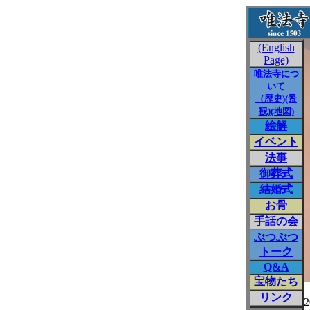
(English
Page)
唯法寺につ
いて
（歴史)
(景
観)
(地図)
絵解
イベント
法事
御葬式
結婚式
お骨
手話の会
ぶつぶつ
トーク
Q&A
宝物たち
リンク