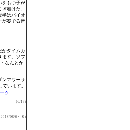
いをもつ子が
こぎ着けた。
後半はバイオ
ーが奏でる音
だかタイムカ
きます。ソフ
・・・なんとか
ダンマワーサ
しています。
ーク
（6/17)
2018/08/6～８)