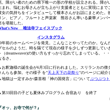
話。障がい者のための県下唯一の形の学校が設立される。障が
生まれ、悩むお母さんが立ち上がり支援者とともに実現にまで
彼女の気持ちをインタビューして榎本さんがお話にまとめた。
リン、ピアノ、フルートと声楽家 熊谷さん率いる豪華メンバ
楽を堪能した。
What's New 唯法寺フェイスブック
インスタグラム
20年前のホームページを発見。こんなことやってたのか。なん
プセルのようだ。時を隔てて現在の様子を少しずつ更新してい
ト（dreamweaver)の使い方もすっかり忘れてしまっている。
なるさ。
▲お釈迦様の誕生会が6月3日に行われました。スリランカの僧
さんらも参加。その様子 を”
天上天下の花祭り
”のページに紹介
▲地獄は一定すみか/森首相「神の国発言」につい て
ぶつぶつト
▲第33回目の子ども夏休みプログラム
合宿あり を終了
（
『オッ、お寺で何が？』