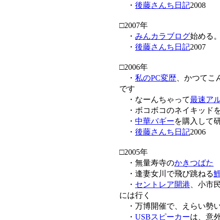
・
後藤さんち日記
2008
□2007年
・
みんカラブログ
始める
・
後藤さんち日記
2007
□2006年
・
私のPC変歴
、かつてこ
です
・なーんちゃって
最速ア
・ボコボコのネイキッド
・
中華バギー
を購入して
・
後藤さんち日記
2006
□2005年
・無量寿寺の
かきつばた
・逢妻女川で飛び跳ねる
・
セントレア開港
、小市
には行く
・万博開催で、えらい勢い
・
USBスピーカー
は、意