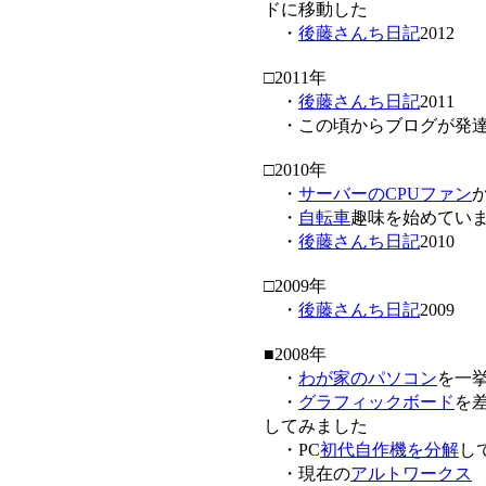
ドに移動した
・
後藤さんち日記
2012
□2011年
・
後藤さんち日記
2011
・この頃からブログが発達
□2010年
・
サーバーのCPUファン
・
自転車
趣味を始めてい
・
後藤さんち日記
2010
□2009年
・
後藤さんち日記
2009
■2008年
・
わが家のパソコン
を一
・
グラフィックボード
を差
してみました
・PC
初代自作機を分解
し
・現在の
アルトワークス