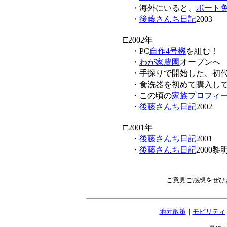
・海外にいると、
ボート
・
後藤さんち日記
2003
□2002年
・PC
自作4号機
を組む！
・
わが家農園
オープンへ
・手探りで開始した、初代
・食洗器を初めて購入して
・この頃の
家族プロフィ
・
後藤さんち日記
2002
□2001年
・
後藤さんち日記
2001
・
後藤さんち日記
2000黎
ご意見ご感想をぜひ
地元散策
｜
モビリティ