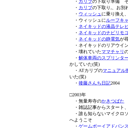
・
カリブ
の下取り準備 そ
・
カリブ
の下取り,、お別
・
ウィッシュ
に乗り換え、
・ウィッシュに
ルーフキ
・
ネイキッドの液晶テレ
・
ネイキッドのナビリモ
・
ネイキッドの静電気
が
・ネイキッドのリアウイン
・壊れていた
ママチャリ
・
解体車両のスプリンタ
かしていた(笑)
・ATカリブの
マニュアル
いた(笑)
・
後藤さんち日記
2004
□2003年
・無量寿寺の
かきつばた
・雑誌記事からスタート、
・誰も知らないマイクロソ
へようこそ
・
ゲームボーイアドバン