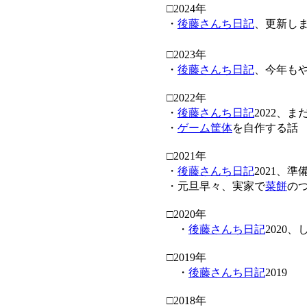
□2024年
・
後藤さんち日記
、更新し
□2023年
・
後藤さんち日記
、今年も
□2022年
・
後藤さんち日記
2022、
・
ゲーム筐体
を自作する話
□2021年
・
後藤さんち日記
2021、準
・元旦早々、実家で
菜餅
の
□2020年
・
後藤さんち日記
2020
□2019年
・
後藤さんち日記
2019
□2018年