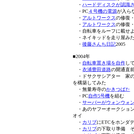
・
ハードディスクが認識
・PC
４号機の電源
が入ら
・
アルトワークス
の修復
・
アルトワークス
の修復
・自転車をルーフに載せよ
・ネイキッドを走り屋み
・
後藤さんち日記
2005
■2004年
・
自転車置き場を自作
し
・
衣浦豊田道路
の開通直
・ドサクサシアター 家の
を構築してみた
・無量寿寺の
かきつばた
・PC
自作5号機
を組む
・
サーバーがウォンウォ
・あのヤフーオークショ
オイ
・
カリブ
にETCをホンダ
・
カリブ
の下取り準備 そ